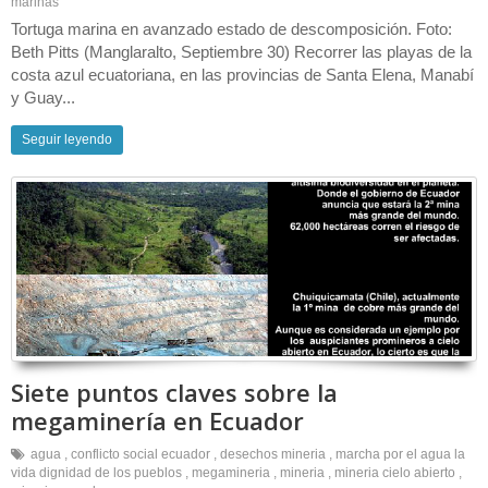
marinas
Tortuga marina en avanzado estado de descomposición. Foto:
Beth Pitts (Manglaralto, Septiembre 30) Recorrer las playas de la
costa azul ecuatoriana, en las provincias de Santa Elena, Manabí
y Guay...
Seguir leyendo
Siete puntos claves sobre la
megaminería en Ecuador
agua
,
conflicto social ecuador
,
desechos mineria
,
marcha por el agua la
vida dignidad de los pueblos
,
megamineria
,
mineria
,
mineria cielo abierto
,