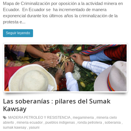
Mapa de Criminalización por oposición a la actividad minera en
Ecuador. En Ecuador se ha incrementado de manera
exponencial durante los últimos años la criminalización de la
protesta e...
Seguir leyendo
Las soberanías : pilares del Sumak
Kawsay
MADERA PETROLEO Y RESISTENCIA
,
megamineria
,
mineria cielo
abierto
,
mineria ecuador
,
pueblos indigenas
,
ronda petrolera
,
soberania
,
sumak kawsay
,
yasuni