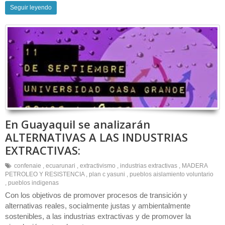
Seguir leyendo
En Guayaquil se analizarán
ALTERNATIVAS A LAS INDUSTRIAS
EXTRACTIVAS:
confenaie
,
ecuarunari
,
extractivismo
,
industrias extractivas
,
MADERA
PETROLEO Y RESISTENCIA
,
plan c yasuni
,
pueblos aislamiento voluntario
,
pueblos indigenas
Con los objetivos de promover procesos de transición y
alternativas reales, socialmente justas y ambientalmente
sostenibles, a las industrias extractivas y de promover la