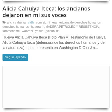
Alicia Cahuiya Iteca: los ancianos
dejaron en mi sus voces
alicia cahuiya
,
cidh
,
comision interamericana de derechos humanos
,
derechos humanos
,
huaorani
,
MADERA PETROLEO Y RESISTENCIA
,
taromename
,
waorani
,
yasuni
,
yasuni itt
Hueiya Alicia Cahuiya Iteca (Foto Plan V) Testimonio de Hueiya
Alicia Cahuiya Iteca (defensora de los derechos humanos y de
la naturaleza), que se presentó en Washington D.C en&n...
Seguir leyendo