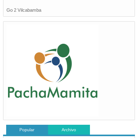
Go 2 Vilcabamba
Popular
Archivo