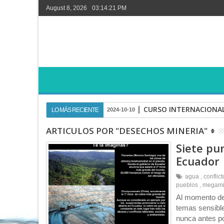
August 8, 2026
03:14:22 PM
CURSO INTERNACIONAL
LO MÁS RECIENTE
2024-10-10
ARTICULOS POR "DESECHOS MINERIA"
Siete pu
Ecuador
agua
,
conflic
pueblos
,
megami
Al momento de 
temas sensibl
nunca antes por