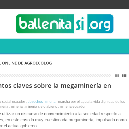
 ONLINE DE AGROECOLOGÍA
ntos claves sobre la megaminería en
to social ecuador
,
desechos mineria
,
marcha por el agua la vida dignidad de los
neria
,
mineria
,
mineria cielo abierto
,
mineria ecuador
utilizar un discurso de convencimiento a la sociedad respecto a
es, en este caso la muy cuestionada megaminería, impulsada como
 el actual gobierno...