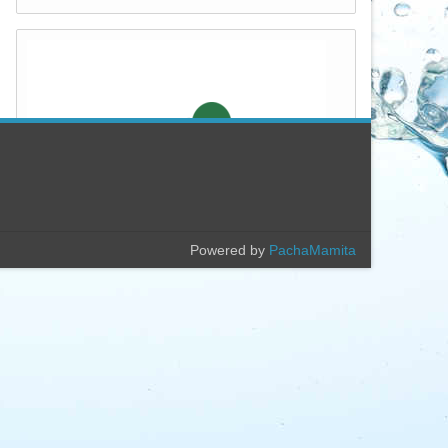
Powered by
PachaMamita
Popular
Archivo
CORRIENTES FRENTE A LAS