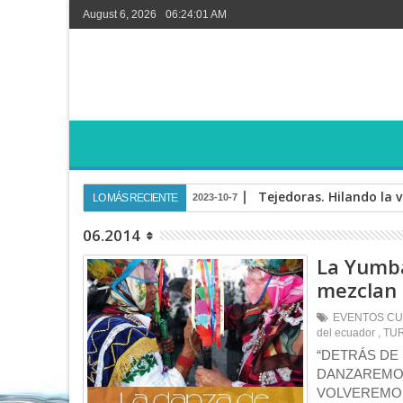
August 6, 2026
06:24:01 AM
Tejedoras. Hilando la v
LO MÁS RECIENTE
2023-10-7
06.2014
La Yumba
mezclan 
EVENTOS CU
del ecuador
,
TU
“DETRÁS DE
DANZAREMOS
VOLVEREMOS 