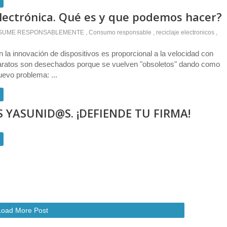
lectrónica. Qué es y que podemos hacer?
SUME RESPONSABLEMENTE
,
Consumo responsable
,
reciclaje electronicos
,
n la innovación de dispositivos es proporcional a la velocidad con
aratos son desechados porque se vuelven "obsoletos" dando como
uevo problema: ...
 YASUNID@S. ¡DEFIENDE TU FIRMA!
Load More Post