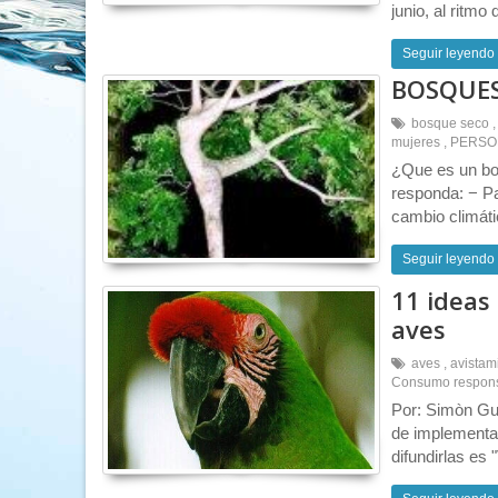
junio, al ritmo 
Seguir leyendo
BOSQUES
bosque seco
,
mujeres
,
PERSO
¿Que es un bo
responda: − Pa
cambio climátic
Seguir leyendo
11 ideas 
aves
aves
,
avistam
Consumo respon
Por: Simòn Gue
de implementar,
difundirlas es "