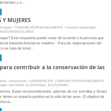
del tambor y e...
 Y MUJERES
bosques
,
CONSUME RESPONSABLEMENTE
,
Consumo responsable
,
NAJES PENINSULARES
sque? Esta respuesta puede variar de acuerdo a la persona que
ra la industria forestal es madera − Para las negociaciones del
o se trata de tonel...
para contribuir a la conservación de las
iento
,
conservacion
,
CONSERVACIÓN
,
CONSUME RESPONSABLEMENTE
,
sable
,
DESTINOS. ECOTURISMO
,
ECOTURISMO
rrero. Estas recomendaciones, ademàs de ser sencillas y fáciles
 tienen un impacto positivo en la vida de las aves. El objetivo de
Vincul...