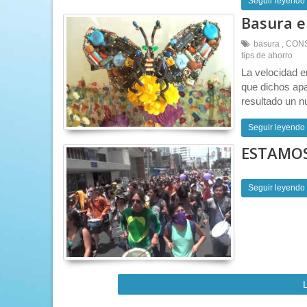
Seguir leyendo
Basura e
basura
,
CON
tips de ahorro
La velocidad e
que dichos ap
resultado un n
Seguir leyendo
ESTAMOS
Seguir leyendo