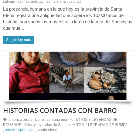
salinas
,
salinas siglo xxi
,
santa elena
,
valdivia
La presencia humana en lo que hoy es la provincia de Santa
Elena registra una antiguedad que supera los 10,000 años de
historia, son varios los museos a lo largo de la ruta del Spondylus
que mue...
Seguir leyendo
HISTORIAS CONTADAS CON BARRO
america orrala
,
barro
,
comuna morrillo
,
MITOS Y LEYENDAS DE
ECUADOR
,
Mitos y leyendas de Sumpa
,
MITOS Y LEYENDAS DE SUMPA.
,
ruta del spondylus
,
santa elena