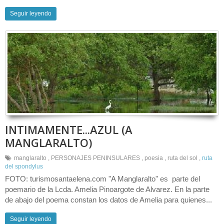
Seguir leyendo
INTIMAMENTE...AZUL (A
MANGLARALTO)
manglaralto
,
PERSONAJES PENINSULARES
,
poesia
,
ruta del sol
,
ruta
del spondylus
FOTO: turismosantaelena.com "A Manglaralto" es parte del
poemario de la Lcda. Amelia Pinoargote de Alvarez. En la parte
de abajo del poema constan los datos de Amelia para quienes...
Seguir leyendo