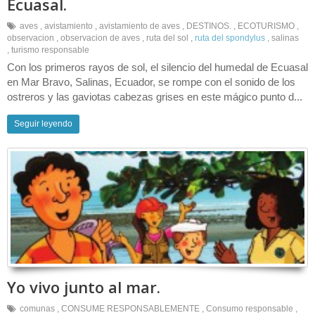
Ecuasal.
aves
,
avistamiento
,
avistamiento de aves
,
DESTINOS.
,
ECOTURISMO
,
observacion
,
observacion de aves
,
ruta del sol
,
ruta del spondylus
,
salinas
,
turismo responsable
Con los primeros rayos de sol, el silencio del humedal de Ecuasal
en Mar Bravo, Salinas, Ecuador, se rompe con el sonido de los
ostreros y las gaviotas cabezas grises en este mágico punto d...
Seguir leyendo
Yo vivo junto al mar.
comunas
,
CONSUME RESPONSABLEMENTE
,
Consumo responsable
,