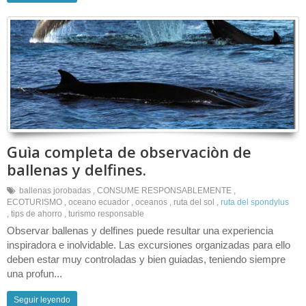
Guìa completa de observaciòn de
ballenas y delfines.
ballenas jorobadas
,
CONSUME RESPONSABLEMENTE
,
ECOTURISMO
,
oceano ecuador
,
oceanos
,
ruta del sol
,
ruta del spondylus
,
tips de ahorro
,
turismo responsable
Observar ballenas y delfines puede resultar una experiencia
inspiradora e inolvidable. Las excursiones organizadas para ello
deben estar muy controladas y bien guiadas, teniendo siempre
una profun...
Seguir leyendo