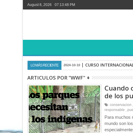
August 8, 2026
07:13:49 PM
CURSO INTERNACIONAL
LO MÁS RECIENTE
2024-10-10
ARTICULOS POR "WWF"
Cuando c
de los pu
conservacion
responsable
,
pue
Para muchos no
mundo son los
especialmente 