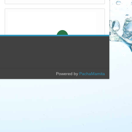
Powered by
PachaMamita
Popular
Archivo
CORRIENTES FRENTE A LAS