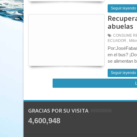
Seguir leyendo
Recupera
abuelas
CONSUME R
ECUADOR
,
Mito
Por:JoséFabar
en el bus? ¡Do
se alimentan b
Seguir leyendo
GRACIAS POR SU VISITA
4,600,948