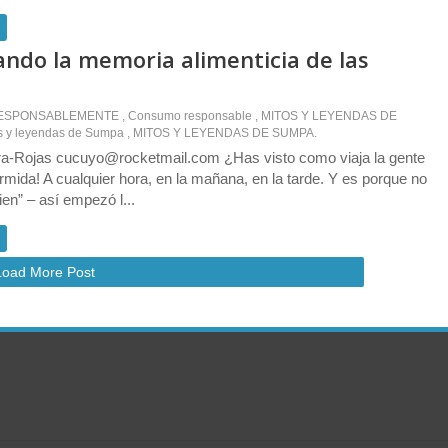
ndo la memoria alimenticia de las
ESPONSABLEMENTE
,
Consumo responsable
,
MITOS Y LEYENDAS DE
s y leyendas de Sumpa
,
MITOS Y LEYENDAS DE SUMPA.
a-Rojas cucuyo@rocketmail.com ¿Has visto como viaja la gente
rmida! A cualquier hora, en la mañana, en la tarde. Y es porque no
ien” – así empezó l...
Load More Post