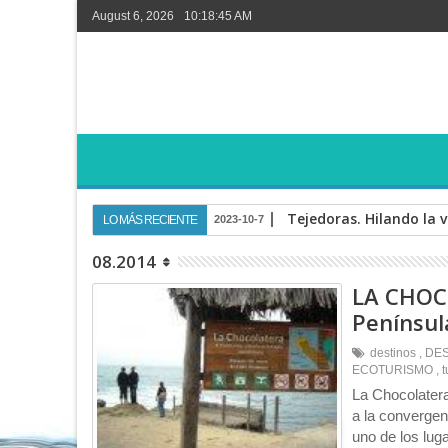
August 6, 2026
10:18:46 AM
Tejedoras. Hilando la v
LO MÁS RECIENTE
2023-10-7
08.2014
LA CHOCO
Península
destinos
,
DES
ECOTURISMO
,
t
La Chocolatera
a la convergen
uno de los lug