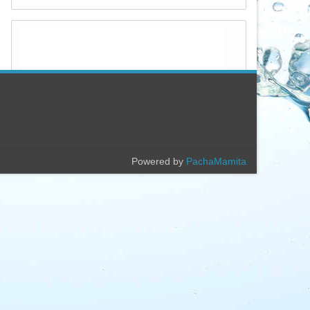
Powered by
PachaMamita
Popular
Archivo
CORRIENTES FRENTE A LAS