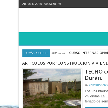
August 6, 2026
09:33:58 PM
CURSO INTERNACIONAL
LO MÁS RECIENTE
2024-10-10
ARTICULOS POR "CONSTRUCCION VIVIEN
TECHO ce
Durán.
construccion 
Los voluntario
viviendas La 
feriado de sem