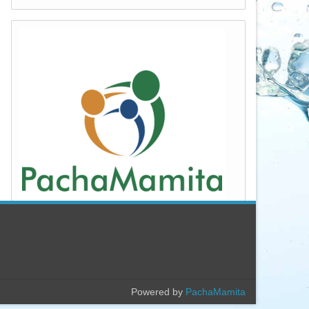
Popular
Archivo
Powered by
PachaMamita