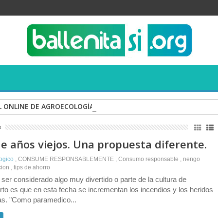
 ONLINE DE AGROECOLOGÍA
 años viejos. Una propuesta diferente.
logico
,
CONSUME RESPONSABLEMENTE
,
Consumo responsable
,
nengo
cion
,
tips de ahorro
ser considerado algo muy divertido o parte de la cultura de
erto es que en esta fecha se incrementan los incendios y los heridos
s. "Como paramedico...