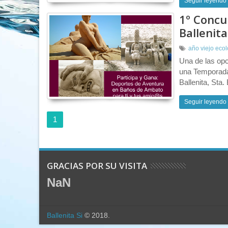
Seguir leyendo
1º Concu
Ballenit
año viejo eco
Una de las opc
una Temporada
Ballenita, Sta
Seguir leyendo
1
GRACIAS POR SU VISITA
NaN
Ballenita Si
© 2018.