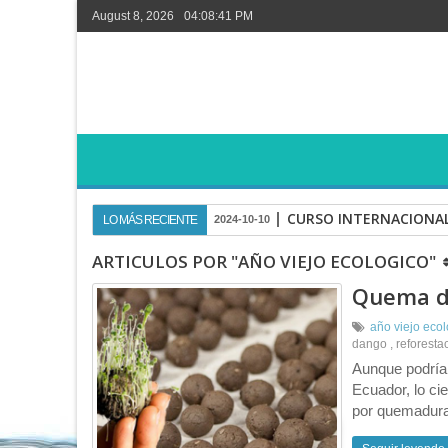
August 8, 2026
04:08:41 PM
CURSO INTERNACIONAL
LO MÁS RECIENTE
2024-10-10
ARTICULOS POR "AÑO VIEJO ECOLOGICO"
Quema de
año viejo eco
dango
,
reforesta
Aunque podría 
Ecuador, lo ci
por quemadura