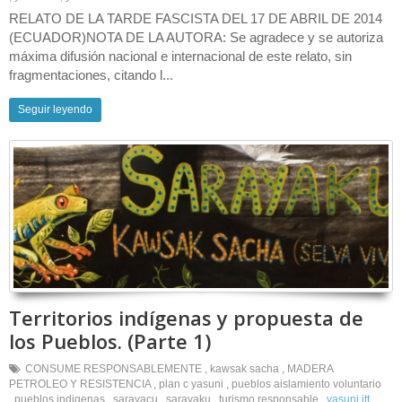
RELATO DE LA TARDE FASCISTA DEL 17 DE ABRIL DE 2014
(ECUADOR)NOTA DE LA AUTORA: Se agradece y se autoriza
máxima difusión nacional e internacional de este relato, sin
fragmentaciones, citando l...
Seguir leyendo
Territorios indígenas y propuesta de
los Pueblos. (Parte 1)
CONSUME RESPONSABLEMENTE
,
kawsak sacha
,
MADERA
PETROLEO Y RESISTENCIA
,
plan c yasuni
,
pueblos aislamiento voluntario
,
pueblos indigenas
,
sarayacu
,
sarayaku
,
turismo responsable
,
yasuni itt