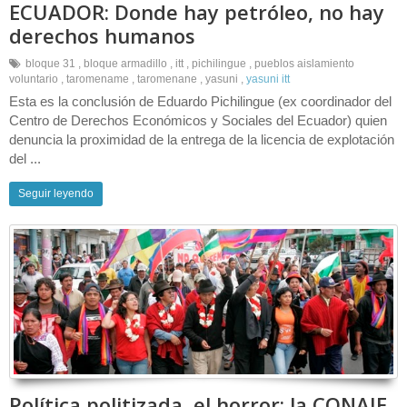
ECUADOR: Donde hay petróleo, no hay
derechos humanos
bloque 31
,
bloque armadillo
,
itt
,
pichilingue
,
pueblos aislamiento
voluntario
,
taromename
,
taromenane
,
yasuni
,
yasuni itt
Esta es la conclusión de Eduardo Pichilingue (ex coordinador del
Centro de Derechos Económicos y Sociales del Ecuador) quien
denuncia la proximidad de la entrega de la licencia de explotación
del ...
Seguir leyendo
Política politizada, el horror: la CONAIE