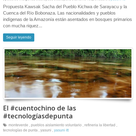
Propuesta Kawsak Sacha del Pueblo Kichwa de Sarayacu y la
Cuenca del Río Bobonaza. Las nacionalidades y pueblos
indígenas de la Amazonía están asentados en bosques primarios
con mucha riquez...
Seguir leyendo
El #cuentochino de las
#tecnologíasdepunta
monteverde
,
pueblos aislamiento voluntario
,
refineria la libertad
,
tecnologías de punta
,
yasuni
,
yasuni itt