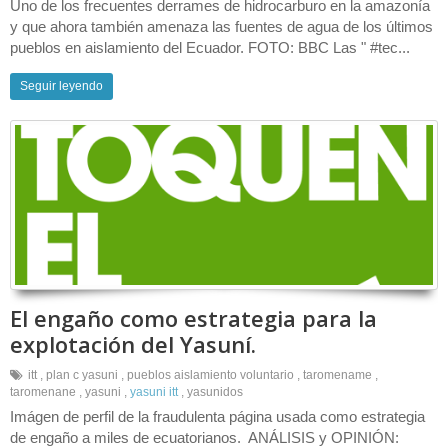
Uno de los frecuentes derrames de hidrocarburo en la amazonía
y que ahora también amenaza las fuentes de agua de los últimos
pueblos en aislamiento del Ecuador. FOTO: BBC Las " #tec...
Seguir leyendo
El engaño como estrategia para la
explotación del Yasuní.
itt
,
plan c yasuni
,
pueblos aislamiento voluntario
,
taromename
,
taromenane
,
yasuni
,
yasuni itt
,
yasunidos
Imágen de perfil de la fraudulenta página usada como estrategia
de engaño a miles de ecuatorianos. ANÁLISIS y OPINIÓN: