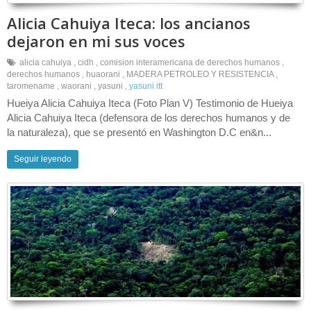
Alicia Cahuiya Iteca: los ancianos
dejaron en mi sus voces
alicia cahuiya
,
cidh
,
comision interamericana de derechos humanos
,
derechos humanos
,
huaorani
,
MADERA PETROLEO Y RESISTENCIA
,
taromename
,
waorani
,
yasuni
,
yasuni itt
Hueiya Alicia Cahuiya Iteca (Foto Plan V) Testimonio de Hueiya
Alicia Cahuiya Iteca (defensora de los derechos humanos y de
la naturaleza), que se presentó en Washington D.C en&n...
Seguir leyendo