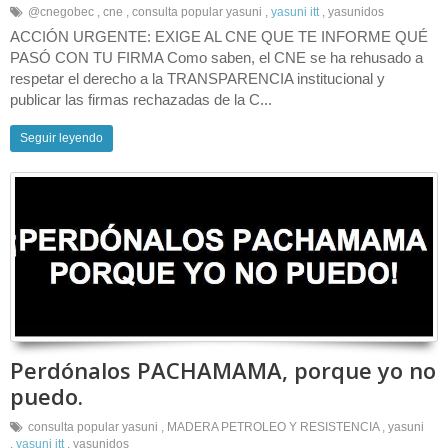
@cnegobec
,
cne
,
consulta popular yasuni
,
yasuni itt
,
yasunidos
ACCIÓN URGENTE: EXIGE AL CNE QUE TE INFORME QUÉ
PASÓ CON TU FIRMA Como saben, el CNE se ha rehusado a
respetar el derecho a la TRANSPARENCIA institucional y
publicar las firmas rechazadas de la C...
Seguir leyendo
Perdónalos PACHAMAMA, porque yo no
puedo.
consulta popular yasuni
,
MADERA PETROLEO Y RESISTENCIA
,
yasuni
,
yasuni itt
,
yasunidos