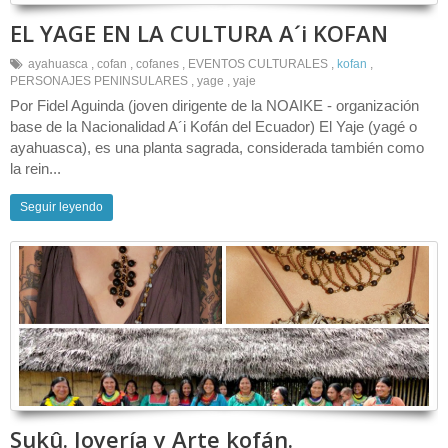
EL YAGE EN LA CULTURA A´i KOFAN
ayahuasca
,
cofan
,
cofanes
,
EVENTOS CULTURALES
,
kofan
,
PERSONAJES PENINSULARES
,
yage
,
yaje
Por Fidel Aguinda (joven dirigente de la NOAIKE - organización
base de la Nacionalidad A´i Kofán del Ecuador) El Yaje (yagé o
ayahuasca), es una planta sagrada, considerada también como
la rein...
Seguir leyendo
Sukû. Joyería y Arte kofán.