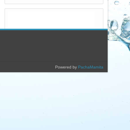
Powered by
PachaMamita
Popular
Archivo
CORRIENTES FRENTE A LAS