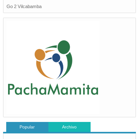
Go 2 Vilcabamba
Popular
Archivo