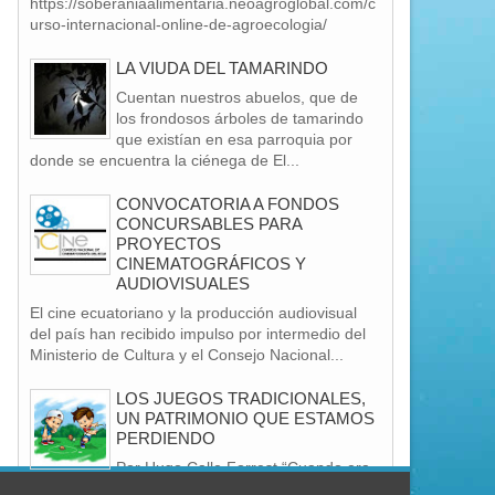
https://soberaniaalimentaria.neoagroglobal.com/c
urso-internacional-online-de-agroecologia/
LA VIUDA DEL TAMARINDO
Cuentan nuestros abuelos, que de
los frondosos árboles de tamarindo
que existían en esa parroquia por
donde se encuentra la ciénega de El...
14
31
CONVOCATORIA A FONDOS
Oct
Oct
CONCURSABLES PARA
2017
2016
PROYECTOS
CINEMATOGRÁFICOS Y
AUDIOVISUALES
El cine ecuatoriano y la producción audiovisual
del país han recibido impulso por intermedio del
OS COFANES Y LA HISTORIA DEL
Preparaciòn tradicional de l
Ministerio de Cultura y el Consejo Nacional...
COAN COAN
delicias de la Mesa de los M
LOS JUEGOS TRADICIONALES,
UN PATRIMONIO QUE ESTAMOS
PERDIENDO
Por Hugo Calle Forrest “Cuando era
niña, hacía rápido las tareas para salir al portal de