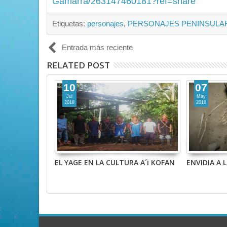
Gamarra/263147460181?ref=share
Etiquetas:
personajes
,
PERSONAJES PENINSULA
Entrada más reciente
RELATED POST
10
07
Jul
May
2018
2018
storia
EL YAGE EN LA CULTURA A´i KOFAN
ENVIDIA A