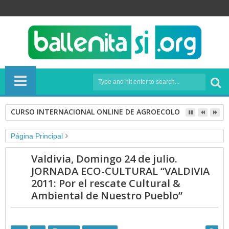
CURSO INTERNACIONAL ONLINE DE AGROECOLOGÍA
Página Principal
EVENTOS CULTURALES
Valdivia, Domingo 24 de julio.
Valdivia, Domingo 24 de julio. JORNADA ECO-CULTURAL
JORNADA ECO-CULTURAL “VALDIVIA
“VALDIVIA 2011: Por el rescate Cultural & Ambiental de Nuestro
2011: Por el rescate Cultural &
Pueblo”
Ambiental de Nuestro Pueblo”