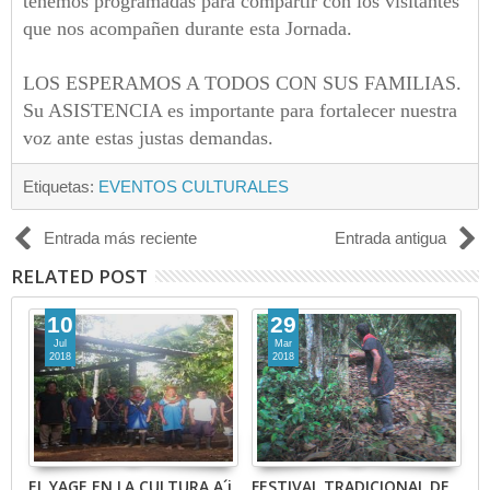
tenemos programadas para compartir con los visitantes
que nos acompañen durante esta Jornada.
LOS ESPERAMOS A TODOS CON SUS FAMILIAS.
Su ASISTENCIA es importante para fortalecer nuestra
voz ante estas justas demandas.
Etiquetas:
EVENTOS CULTURALES
Entrada más reciente
Entrada antigua
RELATED POST
10
29
Jul
Mar
2018
2018
o,
EL YAGE EN LA CULTURA A´i
FESTIVAL TRADICIONAL DE
E