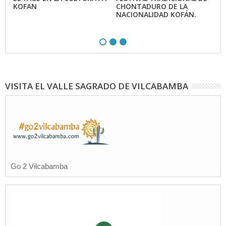
an
KOFAN
CHONTADURO DE LA
c
NACIONALIDAD KOFÁN.
ag
a
s
VISITA EL VALLE SAGRADO DE VILCABAMBA
Go 2 Vilcabamba