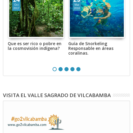
Oct
Mar
2017
2018
de
Que es ser rico o pobre en
Guía de Snorkeling
E
la cosmovisión indígena?
Responsable en áreas
a
coralinas.
c
VISITA EL VALLE SAGRADO DE VILCABAMBA