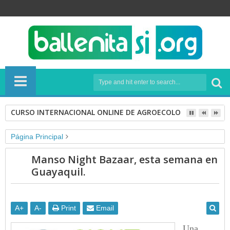
CURSO INTERNACIONAL ONLINE DE AGROECOLOGÍA
Página Principal
CONSUME RESPONSABLEMENTE
Consumo responsable
Manso Night Bazaar, esta semana en
EVENTOS CULTURALES
Guayaquil.
Manso Night Bazaar, esta semana en Guayaquil.
A
+
A
-
Print
Email
Una