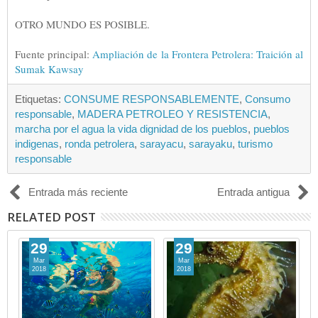
OTRO MUNDO ES POSIBLE.
Fuente principal:
Ampliación de la Frontera Petrolera: Traición al
Sumak Kawsay
Etiquetas:
CONSUME RESPONSABLEMENTE
,
Consumo
responsable
,
MADERA PETROLEO Y RESISTENCIA
,
marcha por el agua la vida dignidad de los pueblos
,
pueblos
indigenas
,
ronda petrolera
,
sarayacu
,
sarayaku
,
turismo
responsable
Entrada más reciente
Entrada antigua
RELATED POST
29
29
Mar
Mar
2018
2018