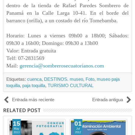
dentro de la tienda de Rafael Paredes Sombrero de
Panamá en la Calle Larga 10-41. En el borde del
barranco (orilla), a un costado del río Tomebamba.
Horario: Lunes a viernes 09h00 a 18h00; Sábados:
09h30 a 16h00; Domingo: 09h30 a 13h00
Valor: Entrada gratuita
Telf: 07-2831569
Mail:
gerencia@sombrerosecuatorianos.com
Etiquetas:
cuenca
,
DESTINOS. museo
,
Foto
,
museo paja
toquilla
,
paja toquilla
,
TURISMO CULTURAL
Entrada más reciente
Entrada antigua
RELATED POST
15
01
May
Jul
2013
2012