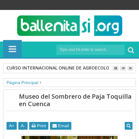
CURSO INTERNACIONAL ONLINE DE AGROECOLOGÍA
Página Principal
cuenca
DESTINOS. museo
Foto
museo paja toquilla
Museo del Sombrero de Paja Toquilla
paja toquilla
TURISMO CULTURAL
en Cuenca
Museo del Sombrero de Paja Toquilla en Cuenca
A
+
A
-
Print
Email