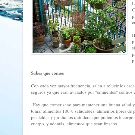
L
C
p
c
H
p
s
p
p
Sabes que comes
Con cada vez mayor frecuencia, salen a relucir los es
seguros ya que eran avalados por "eminentes" centros d
Hay que comer sano para mantener una buena salud y 
tomar alimentos 100% saludables: alimentos libres de p
pesticidas y productos químicos que podemos incorpora
cuerpo, y además, alimentos que sean frescos.