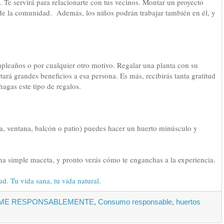
o. Te servirá para relacionarte con tus vecinos. Montar un proyecto
 de la comunidad. Además, los niños podrán trabajar también en él, y
leaños o por cualquier otro motivo. Regalar una planta con su
rá grandes beneficios a esa persona. Es más, recibirás tanta gratitud
agas este tipo de regalos.
za, ventana, balcón o patio) puedes hacer un huerto minúsculo y
a simple maceta, y pronto verás cómo te enganchas a la experiencia.
d. Tu vida sana, tu vida natural.
ME RESPONSABLEMENTE
,
Consumo responsable
,
huertos