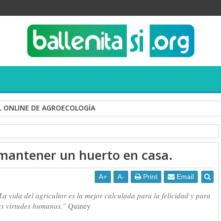
 ONLINE DE AGROECOLOGÍA
ONSABLEMENTE
Consumo responsable
huertos familiares
 mantener un huerto en casa.
ener un huerto en casa.
A
+
A
-
Print
Email
La vida del agricultor es la mejor calculada para la felicidad y para
as virtudes humanas.”
Quiney