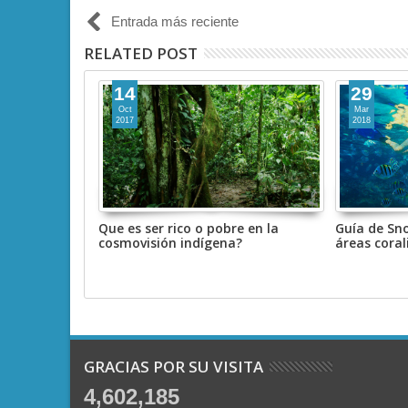
Entrada más reciente
RELATED POST
14
29
Oct
Mar
2017
2018
RCADOS
Que es ser rico o pobre en la
Guía de Sn
nsumir
cosmovisión indígena?
áreas coral
icos?
GRACIAS POR SU VISITA
4,602,185