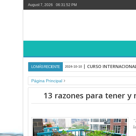
August 7, 2026
06:31:52 PM
CURSO INTERNACIONAL
LO MÁS RECIENTE
2024-10-10
Página Principal
agricultura familiar
agroecologia
CONSUME RESP
13 razones para tener y
soberania alimentaria
13 razones para tener y mant
“
l