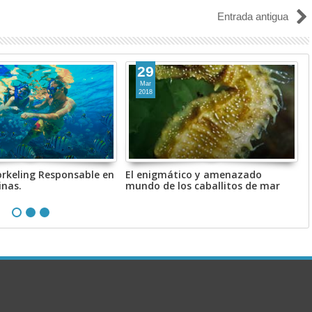
Entrada antigua
29
Mar
2018
orkeling Responsable en
El enigmático y amenazado
inas.
mundo de los caballitos de mar
E