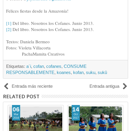
Felices fiestas desde la Amazonía!
[1]
Del libro. Nosotros los Cofanes. Junio 2013.
[2]
Del libro. Nosotros los Cofanes. Junio 2013.
Textos: Daniela Bermeo
Fotos: Violeta Villacorta
PachaMamita Creativos
Etiquetas:
a´i
,
cofan
,
cofanes
,
CONSUME
RESPONSABLEMENTE
,
koanes
,
kofan
,
suku
,
sukû
Entrada más reciente
Entrada antigua
RELATED POST
06
14
Mar
Oct
2016
2017