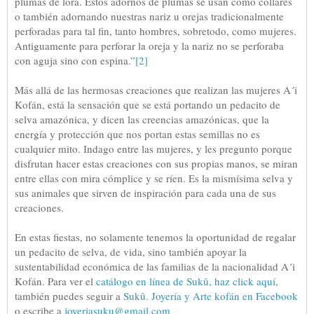
plumas de lora. Estos adornos de plumas se usan como collares
o también adornando nuestras nariz u orejas tradicionalmente
perforadas para tal fin, tanto hombres, sobretodo, como mujeres.
Antiguamente para perforar la oreja y la nariz no se perforaba
con aguja sino con espina.”
[2]
Más allá de las hermosas creaciones que realizan las mujeres A´i
Kofán, está la sensación que se está portando un pedacito de
selva amazónica, y dicen las creencias amazónicas, que la
energía y protección que nos portan estas semillas no es
cualquier mito. Indago entre las mujeres, y les pregunto porque
disfrutan hacer estas creaciones con sus propias manos, se miran
entre ellas con mira cómplice y se ríen. Es la mismísima selva y
sus animales que sirven de inspiración para cada una de sus
creaciones.
En estas fiestas, no solamente tenemos la oportunidad de regalar
un pedacito de selva, de vida, sino también apoyar la
sustentabilidad económica de las familias de la nacionalidad A´i
Kofán. Para ver el
catálogo en línea de Sukû, haz click aquí
,
también puedes seguir a
Sukû. Joyería y Arte kofán en Facebook
o escribe a
joyeriasuku@gmail.com