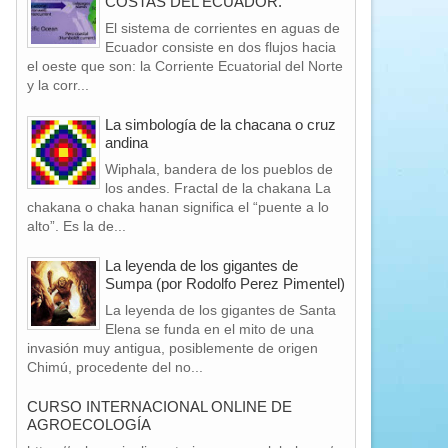
COSTAS DEL ECUADOR.
El sistema de corrientes en aguas de
Ecuador consiste en dos flujos hacia
el oeste que son: la Corriente Ecuatorial del Norte
y la corr...
La simbología de la chacana o cruz
andina
Wiphala, bandera de los pueblos de
los andes. Fractal de la chakana La
chakana o chaka hanan significa el “puente a lo
alto”. Es la de...
La leyenda de los gigantes de
Sumpa (por Rodolfo Perez Pimentel)
La leyenda de los gigantes de Santa
Elena se funda en el mito de una
invasión muy antigua, posiblemente de origen
Chimú, procedente del no...
16
30
CURSO INTERNACIONAL ONLINE DE
Mar
May
AGROECOLOGÍA
2016
2016