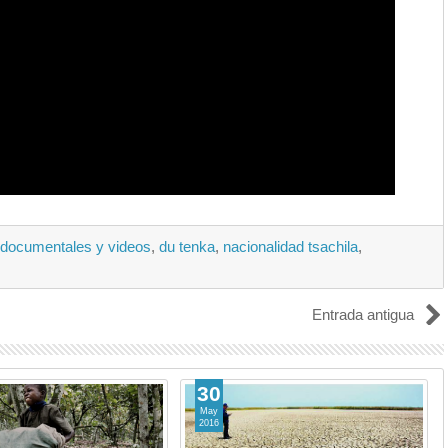
documentales y videos
,
du tenka
,
nacionalidad tsachila
,
Entrada antigua
30
May
2016