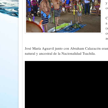
y
c
C
a
(
c
a
José María Aguavil junto con Abraham Calazacón eran 
natural y ancestral de la Nacionalidad Tsachila.