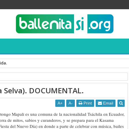
ida.
ales y videos
du tenka
nacionalidad tsachila
a Selva). DOCUMENTAL.
elva). DOCUMENTAL.
A
+
A
-
Print
Email
tongo Mapali es una comuna de la nacionalidad Tsáchila en Ecuador,
ierra de mitos, sabios y curanderos, y se prepara para el Kasama
Fiesta del Nuevo Día) en donde a parte de celebrar con música, bailes