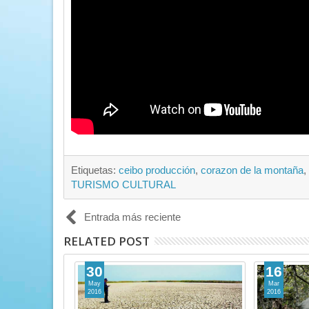
Etiquetas:
ceibo producción
,
corazon de la montaña
,
TURISMO CULTURAL
Entrada más reciente
RELATED POST
30
16
May
Mar
2016
2016