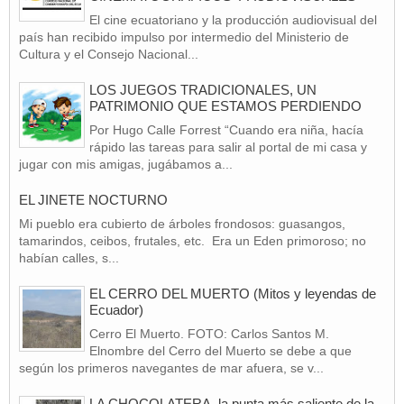
El cine ecuatoriano y la producción audiovisual del
país han recibido impulso por intermedio del Ministerio de
Cultura y el Consejo Nacional...
LOS JUEGOS TRADICIONALES, UN
PATRIMONIO QUE ESTAMOS PERDIENDO
Por Hugo Calle Forrest “Cuando era niña, hacía
rápido las tareas para salir al portal de mi casa y
jugar con mis amigas, jugábamos a...
EL JINETE NOCTURNO
Mi pueblo era cubierto de árboles frondosos: guasangos,
tamarindos, ceibos, frutales, etc. Era un Eden primoroso; no
habían calles, s...
EL CERRO DEL MUERTO (Mitos y leyendas de
Ecuador)
Cerro El Muerto. FOTO: Carlos Santos M.
Elnombre del Cerro del Muerto se debe a que
según los primeros navegantes de mar afuera, se v...
LA CHOCOLATERA, la punta más saliente de la