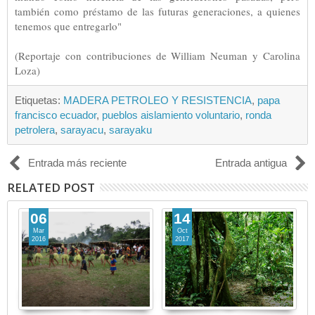
también como préstamo de las futuras generaciones, a quienes
tenemos que entregarlo"
(Reportaje con contribuciones de William Neuman y Carolina
Loza)
Etiquetas:
MADERA PETROLEO Y RESISTENCIA
,
papa
francisco ecuador
,
pueblos aislamiento voluntario
,
ronda
petrolera
,
sarayacu
,
sarayaku
Entrada más reciente
Entrada antigua
RELATED POST
06
14
Mar
Oct
2016
2017