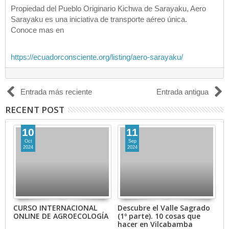
Propiedad del Pueblo Originario Kichwa de Sarayaku, Aero
Sarayaku es una iniciativa de transporte aéreo única.
Conoce mas en
https://ecuadorconsciente.org/listing/aero-sarayaku/
Entrada más reciente
Entrada antigua
RECENT POST
10
11
Oct
Sep
2024
2024
a.
CURSO INTERNACIONAL
Descubre el Valle Sagrado
D
ONLINE DE AGROECOLOGÍA
(1º parte). 10 cosas que
H
hacer en Vilcabamba
C