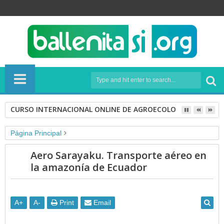
CURSO INTERNACIONAL ONLINE DE AGROECOLOGÍA
Página Principal
Unlabelled
Aero Sarayaku. Transporte aéreo en
Aero Sarayaku. Transporte aéreo en la amazonía de Ecuador
la amazonía de Ecuador
A
+
A
-
Print
Email