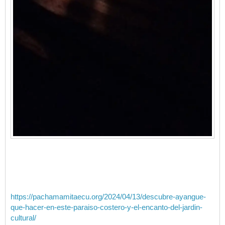
https://pachamamitaecu.org/2024/04/13/descubre-ayangue-
que-hacer-en-este-paraiso-costero-y-el-encanto-del-jardin-
cultural/