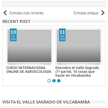
Entrada más reciente
Entrada antigua
RECENT POST
10
11
Oct
Sep
2024
2024
a.
CURSO INTERNACIONAL
Descubre el Valle Sagrado
C
ONLINE DE AGROECOLOGÍA
(1º parte). 10 cosas que
A
hacer en Vilcabamba
S
VISITA EL VALLE SAGRADO DE VILCABAMBA