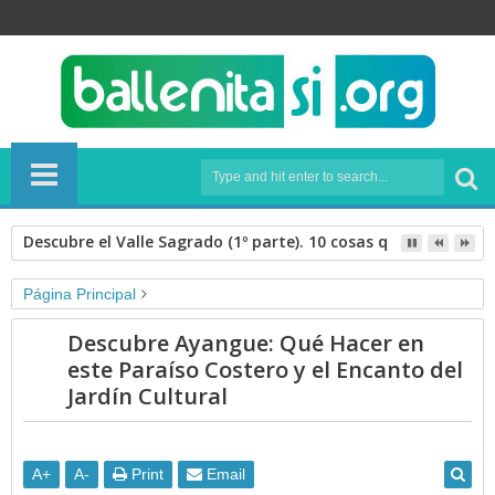
Descubre el Valle Sagrado (1º parte). 10 cosas que hacer en 
Página Principal
Unlabelled
Descubre Ayangue: Qué Hacer en
Descubre Ayangue: Qué Hacer en este Paraíso Costero y el
este Paraíso Costero y el Encanto del
Encanto del Jardín Cultural
Jardín Cultural
A
+
A
-
Print
Email