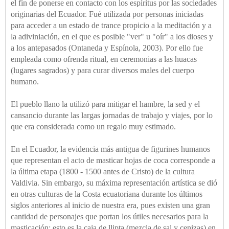
el fin de ponerse en contacto con los espíritus por las sociedades
originarias del Ecuador. Fué utilizada por personas iniciadas
para acceder a un estado de trance propicio a la meditación y a
la adiviniación, en el que es posible "ver" u "oír" a los dioses y
a los antepasados (Ontaneda y Espínola, 2003). Por ello fue
empleada como ofrenda ritual, en ceremonias a las huacas
(lugares sagrados) y para curar diversos males del cuerpo
humano.
El pueblo llano la utilizó para mitigar el hambre, la sed y el
cansancio durante las largas jornadas de trabajo y viajes, por lo
que era considerada como un regalo muy estimado.
En el Ecuador, la evidencia más antigua de figurines humanos
que representan el acto de masticar hojas de coca corresponde a
la última etapa (1800 - 1500 antes de Cristo) de la cultura
Valdivia. Sin embargo, su máxima representación artística se dió
en otras culturas de la Costa ecuatoriana durante los últimos
siglos anteriores al inicio de nuestra era, pues existen una gran
cantidad de personajes que portan los útiles necesarios para la
masticación; esto es la caja de llipta (mezcla de sal y cenizas) en