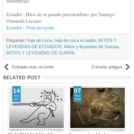
Referencias:
Ecuador : Hitos de su pasado precolombino, por Santiago
Ontaneda Luciano.
Ecuador , Terra incógnita.
Etiquetas:
hoja de coca
,
hoja de coca ecuador
,
MITOS Y
LEYENDAS DE ECUADOR
,
Mitos y leyendas de Sumpa
,
MITOS Y LEYENDAS DE SUMPA.
Entrada más reciente
Entrada antigua
RELATED POST
14
07
Sep
May
2017
2018