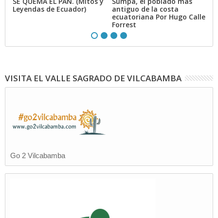
SE QUEMA EL PAN. (Mitos y
Sumpa, el poblado mas
El
Leyendas de Ecuador)
antiguo de la costa
m
ecuatoriana Por Hugo Calle
Forrest
VISITA EL VALLE SAGRADO DE VILCABAMBA
Go 2 Vilcabamba