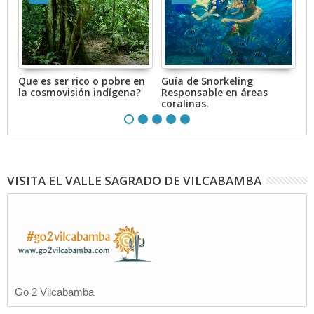
Que es ser rico o pobre en
Guía de Snorkeling
E
 y
la cosmovisión indígena?
Responsable en áreas
a
coralinas.
c
VISITA EL VALLE SAGRADO DE VILCABAMBA
Go 2 Vilcabamba