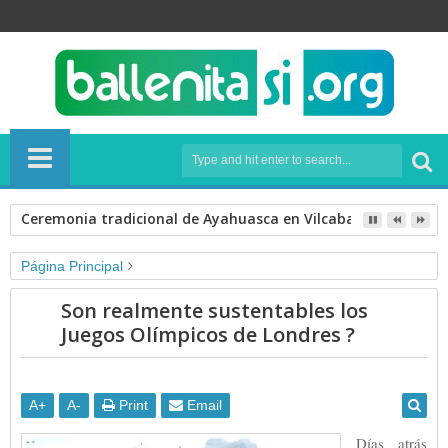
Ceremonia tradicional de Ayahuasca en Vilcabamba. Septie
Página Principal
CONSUME RESPONSABLEMENTE
Consumo responsable
Son realmente sustentables los
noticias
Juegos Olímpicos de Londres ?
Son realmente sustentables los Juegos Olímpicos de Londres ?
A
+
A
-
Print
Email
Días atrás