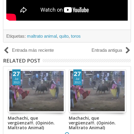
Etiquetas:
maltrato animal
,
quito
,
toros
Entrada más reciente
Entrada antigua
RELATED POST
27
27
Jul
Jul
2013
2013
Machachi, que
Machachi, que
M
vergüenza!!!. (Opinión.
vergüenza!!!. (Opinión.
ve
Maltrato Animal)
Maltrato Animal)
M