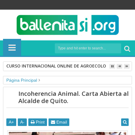
CURSO INTERNACIONAL ONLINE DE AGROECOLOGÍA
Página Principal
maltrato animal
quito
toros
Incoherencia Animal. Carta Abierta al
Incoherencia Animal. Carta Abierta al Alcalde de Quito.
Alcalde de Quito.
A
+
A
-
Print
Email