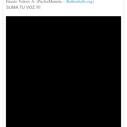
Fausto Valero A. (PachaMamita –
BallenitaSi.org
)
SUMA TU VOZ !!!!