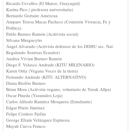
Ricardo Cevallos (El Manso, Guayaquil)
Karina Pico ( profesora universitaria)
Bernardo Gortaire Amézcua
Amparo Teresa Macas Pacheco (Comisión Vivencia, Fe y
Política).
Pablo Burneo Ramón (Acitivista social)
Silvana Murgueytio
Ángel Alvarado (Activista defensor de los DDHU sec. Nal.
Regalando Sonrisas Ecuador)
Andrea Vivian Burneo Ramón
Diego F. Velasco Andrade (KITU MILENARIO)
Karen Ortiz (Vegana Voces de la tierra)
Fernando Andrade (KITU ALTERNATIVO)
Diana Riofrío Burneo
Brian Mora (Activista vegano, voluntario de Yurak Allpa)
Oscar Pineda (Yasunidos Loja)
Carlos Alfredo Ramírez Mosquera (Estudiante)
Edgar Prieto Jiménez
Felipe Cordero Farfán
George Efraín Velázquez Espinosa
Mayah Cueva Franco.